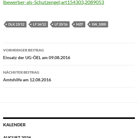
lbewerber-als-Schutzengel;art154303,2089053
DLK 23/12
LF 16/12
LF 20/16
MZF
SW_1000
Beitragsnavigation
VORHERIGER BEITRAG
Einsatz der UG-ÖEL am 09.08.2016
NÄCHSTER BEITRAG
Amtshilfe am 12.08.2016
KALENDER
AUGUST 2026