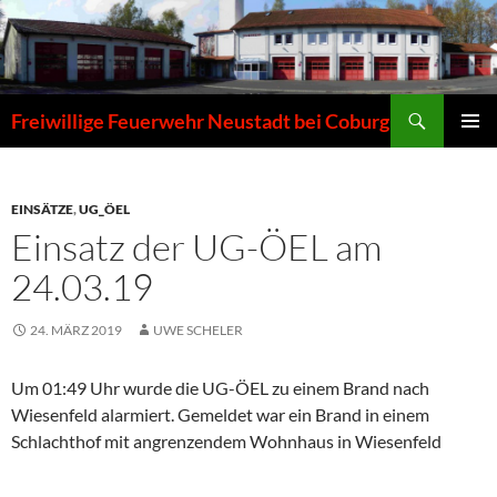
Zum
Inhalt
springen
Suchen
Freiwillige Feuerwehr Neustadt bei Coburg
PRIMÄR
MENÜ
EINSÄTZE
,
UG_ÖEL
Einsatz der UG-ÖEL am
24.03.19
24. MÄRZ 2019
UWE SCHELER
Um 01:49 Uhr wurde die UG-ÖEL zu einem Brand nach
Wiesenfeld alarmiert. Gemeldet war ein Brand in einem
Schlachthof mit angrenzendem Wohnhaus in Wiesenfeld