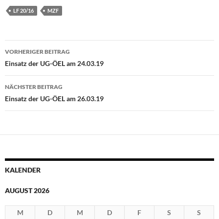
LF 20/16
MZF
Beitragsnavigation
VORHERIGER BEITRAG
Einsatz der UG-ÖEL am 24.03.19
NÄCHSTER BEITRAG
Einsatz der UG-ÖEL am 26.03.19
KALENDER
AUGUST 2026
M
D
M
D
F
S
S