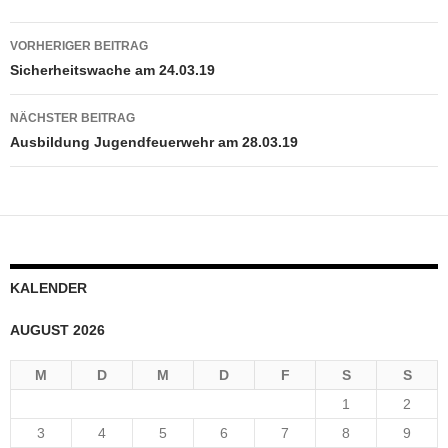
Beitragsnavigation
VORHERIGER BEITRAG
Sicherheitswache am 24.03.19
NÄCHSTER BEITRAG
Ausbildung Jugendfeuerwehr am 28.03.19
KALENDER
AUGUST 2026
M
D
M
D
F
S
S
1
2
3
4
5
6
7
8
9