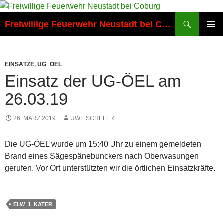
Zum
Inhalt
Suchen
Freiwillige Feuerwehr Neustadt bei Coburg
springen
PRIMÄR
MENÜ
EINSÄTZE
,
UG_ÖEL
Einsatz der UG-ÖEL am
26.03.19
26. MÄRZ 2019
UWE SCHELER
Die UG-ÖEL wurde um 15:40 Uhr zu einem gemeldeten
Brand eines Sägespänebunckers nach Oberwasungen
gerufen. Vor Ort unterstützten wir die örtlichen Einsatzkräfte.
ELW_1_KATER