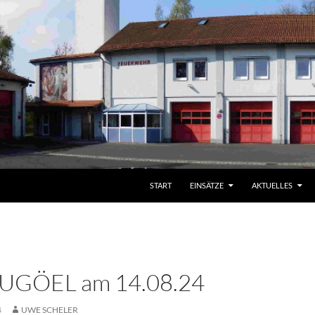
START
EINSÄTZE
AKTUELLES
z UGÖEL am 14.08.24
4
UWE SCHELER