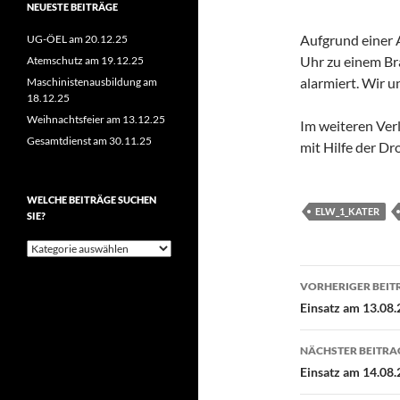
NEUESTE BEITRÄGE
Aufgrund einer
UG-ÖEL am 20.12.25
Uhr zu einem Bra
Atemschutz am 19.12.25
alarmiert. Wir u
Maschinistenausbildung am
18.12.25
Weihnachtsfeier am 13.12.25
Im weiteren Ver
Gesamtdienst am 30.11.25
mit Hilfe der Dr
WELCHE BEITRÄGE SUCHEN
ELW_1_KATER
SIE?
Welche
Beiträge
Beitragsn
suchen
VORHERIGER BEIT
Sie?
Einsatz am 13.08.
NÄCHSTER BEITRA
Einsatz am 14.08.