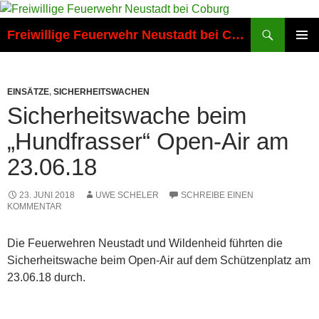
Zum
Inhalt
Suchen
Freiwillige Feuerwehr Neustadt bei Coburg
springen
PRIMÄR
MENÜ
EINSÄTZE
,
SICHERHEITSWACHEN
Sicherheitswache beim
„Hundfrasser“ Open-Air am
23.06.18
23. JUNI 2018
UWE SCHELER
SCHREIBE EINEN
KOMMENTAR
Die Feuerwehren Neustadt und Wildenheid führten die
Sicherheitswache beim Open-Air auf dem Schützenplatz am
23.06.18 durch.