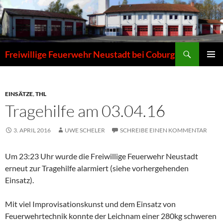
Zum
Inhalt
springen
Suchen
Freiwillige Feuerwehr Neustadt bei Coburg
PRIMÄR
MENÜ
EINSÄTZE
,
THL
Tragehilfe am 03.04.16
3. APRIL 2016
UWE SCHELER
SCHREIBE EINEN KOMMENTAR
Um 23:23 Uhr wurde die Freiwillige Feuerwehr Neustadt
erneut zur Tragehilfe alarmiert (siehe vorhergehenden
Einsatz).
Mit viel Improvisationskunst und dem Einsatz von
Feuerwehrtechnik konnte der Leichnam einer 280kg schweren