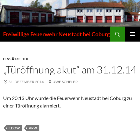
Zum
Inhalt
springen
Suchen
Freiwillige Feuerwehr Neustadt bei Coburg
PRIMÄR
MENÜ
EINSÄTZE
,
THL
„Türöffnung akut“ am 31.12.14
31. DEZEMBER 2014
UWE SCHELER
Um 20:13 Uhr wurde die Feuerwehr Neustadt bei Coburg zu
einer Türöffnung alarmiert.
KDOW
VRW