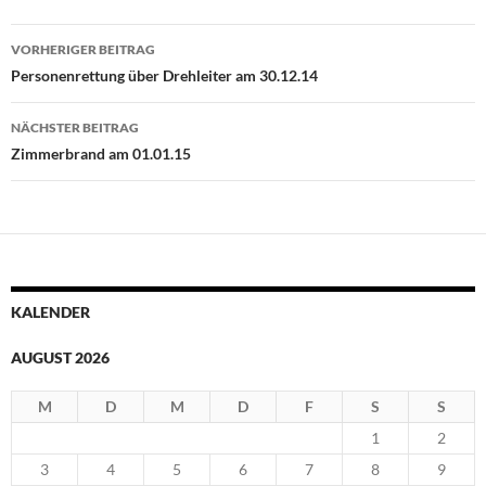
Beitragsnavigation
VORHERIGER BEITRAG
Personenrettung über Drehleiter am 30.12.14
NÄCHSTER BEITRAG
Zimmerbrand am 01.01.15
KALENDER
AUGUST 2026
M
D
M
D
F
S
S
1
2
3
4
5
6
7
8
9