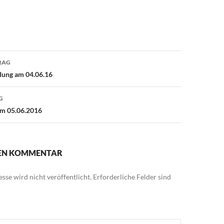
avigation
RAG
dung am 04.06.16
G
am 05.06.2016
NEN KOMMENTAR
sse wird nicht veröffentlicht.
Erforderliche Felder sind