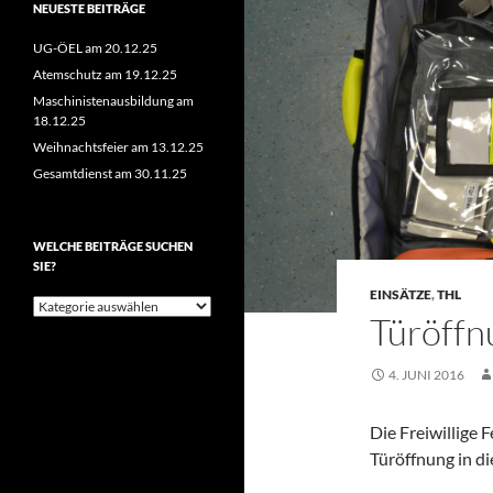
NEUESTE BEITRÄGE
UG-ÖEL am 20.12.25
Atemschutz am 19.12.25
Maschinistenausbildung am
18.12.25
Weihnachtsfeier am 13.12.25
Gesamtdienst am 30.11.25
WELCHE BEITRÄGE SUCHEN
SIE?
EINSÄTZE
,
THL
Welche
Türöffn
Beiträge
suchen
Sie?
4. JUNI 2016
Die Freiwillige
Türöffnung in d