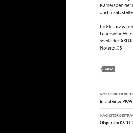
Kameraden der 
die Einsatzstell
Im Einsatz ware
Feuerwehr Wilden
sowie der ASB 
Notarzt.05
VRW
Beitragsn
VORHERIGER BEIT
Brand eines PKW
NÄCHSTER BEITRA
Ölspur am 06.01.