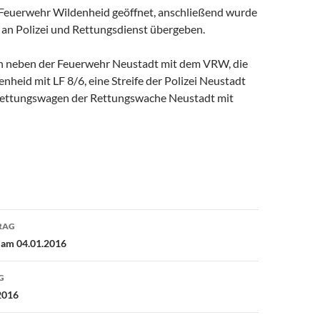
Feuerwehr Wildenheid geöffnet, anschließend wurde
e an Polizei und Rettungsdienst übergeben.
n neben der Feuerwehr Neustadt mit dem VRW, die
heid mit LF 8/6, eine Streife der Polizei Neustadt
Rettungswagen der Rettungswache Neustadt mit
avigation
RAG
 am 04.01.2016
G
2016