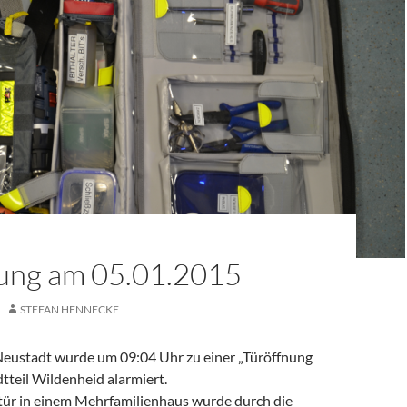
ung am 05.01.2015
STEFAN HENNECKE
eustadt wurde um 09:04 Uhr zu einer „Türöffnung
dtteil Wildenheid alarmiert.
ür in einem Mehrfamilienhaus wurde durch die