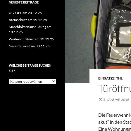
NEUESTE BEITRÄGE
UG-ÖEL am 20.12.25
Atemschutz am 19.12.25
Maschinistenausbildung am
18.12.25
Weihnachtsfeier am 13.12.25
Gesamtdienst am 30.11.25
WELCHE BEITRÄGE SUCHEN
SIE?
EINSÄTZE
,
THL
Welche
Türöffn
Beiträge
suchen
Sie?
5. JANUAR 2016
Die Feuerwehr N
akut“ in den Sta
Eine Wohnungst