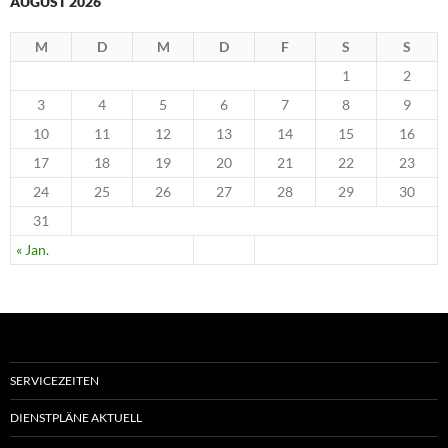
AUGUST 2026
M
D
M
D
F
S
S
1
2
3
4
5
6
7
8
9
10
11
12
13
14
15
16
17
18
19
20
21
22
23
24
25
26
27
28
29
30
31
« Jan.
SERVICEZEITEN
DIENSTPLÄNE AKTUELL