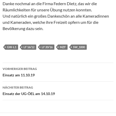
Danke nochmal an die Firma Federn Dietz, das wir die
Räumlichkeiten für unsere Übung nutzen konnten.
Und natürlich ein großes Dankeschön an alle Kameradinnen
und Kameraden, welche ihre Freizeit opfern um für die
Bevölkerung dazu sein.
GW-L1
LF 16/12
LF 20/16
MZF
SW_1000
Beitragsnavigation
VORHERIGER BEITRAG
Einsatz am 11.10.19
NÄCHSTER BEITRAG
Einsatz der UG-ÖEL am 14.10.19