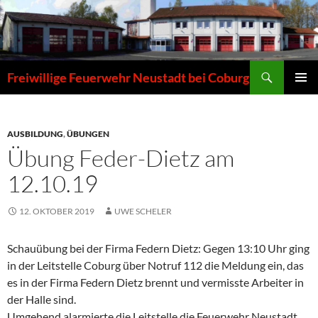
Zum
Inhalt
springen
Suchen
Freiwillige Feuerwehr Neustadt bei Coburg
PRIMÄR
MENÜ
AUSBILDUNG
,
ÜBUNGEN
Übung Feder-Dietz am
12.10.19
12. OKTOBER 2019
UWE SCHELER
Schauübung bei der Firma Federn Dietz: Gegen 13:10 Uhr ging
in der Leitstelle Coburg über Notruf 112 die Meldung ein, das
es in der Firma Federn Dietz brennt und vermisste Arbeiter in
der Halle sind.
Umgehend alarmierte die Leitstelle die Feuerwehr Neustadt.