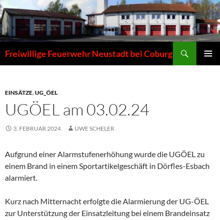
Zum
Inhalt
springen
Suchen
Freiwillige Feuerwehr Neustadt bei Coburg
PRIMÄR
MENÜ
EINSÄTZE
,
UG_ÖEL
UGÖEL am 03.02.24
3. FEBRUAR 2024
UWE SCHELER
Aufgrund einer Alarmstufenerhöhung wurde die UGÖEL zu
einem Brand in einem Sportartikelgeschäft in Dörfles-Esbach
alarmiert.
Kurz nach Mitternacht erfolgte die Alarmierung der UG-ÖEL
zur Unterstützung der Einsatzleitung bei einem Brandeinsatz