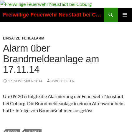
Zum
Inhalt
Suchen
Freiwillige Feuerwehr Neustadt bei Coburg
springen
PRIMÄR
MENÜ
EINSÄTZE
,
FEHLALARM
Alarm über
Brandmeldeanlage am
17.11.14
17. NOVEMBER 2014
UWE SCHELER
Um 09:20 erfolgte die Alarmierung der Feuerwehr Neustadt
bei Coburg. Die Brandmeldeanlage in einem Altenwohnheim
hatte infolge von Baumaßnahmen ausgelöst.
KDOW
LF 20/16