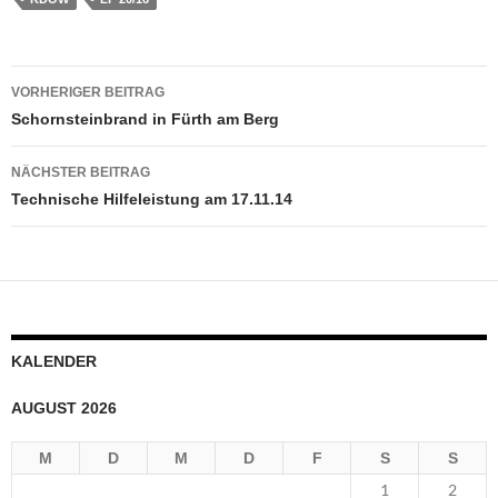
Beitragsnavigation
VORHERIGER BEITRAG
Schornsteinbrand in Fürth am Berg
NÄCHSTER BEITRAG
Technische Hilfeleistung am 17.11.14
KALENDER
AUGUST 2026
M
D
M
D
F
S
S
1
2