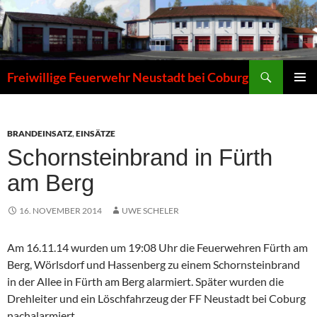
Zum
Inhalt
springen
Suchen
Freiwillige Feuerwehr Neustadt bei Coburg
PRIMÄR
MENÜ
BRANDEINSATZ
,
EINSÄTZE
Schornsteinbrand in Fürth
am Berg
16. NOVEMBER 2014
UWE SCHELER
Am 16.11.14 wurden um 19:08 Uhr die Feuerwehren Fürth am
Berg, Wörlsdorf und Hassenberg zu einem Schornsteinbrand
in der Allee in Fürth am Berg alarmiert. Später wurden die
Drehleiter und ein Löschfahrzeug der FF Neustadt bei Coburg
nachalarmiert.