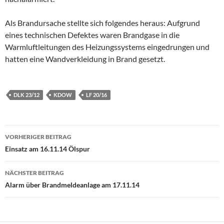
Als Brandursache stellte sich folgendes heraus: Aufgrund
eines technischen Defektes waren Brandgase in die
Warmluftleitungen des Heizungssystems eingedrungen und
hatten eine Wandverkleidung in Brand gesetzt.
DLK 23/12
KDOW
LF 20/16
Beitragsnavigation
VORHERIGER BEITRAG
Einsatz am 16.11.14 Ölspur
NÄCHSTER BEITRAG
Alarm über Brandmeldeanlage am 17.11.14