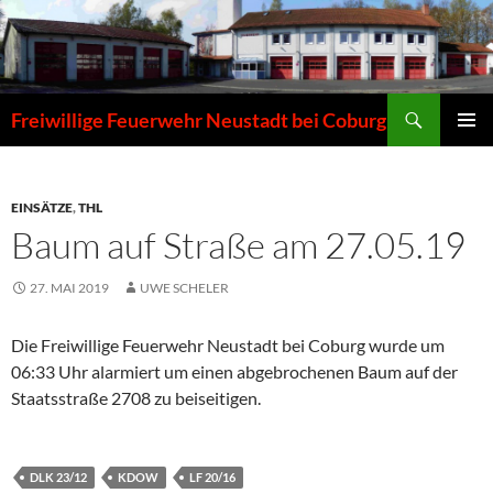
Zum
Inhalt
springen
Suchen
Freiwillige Feuerwehr Neustadt bei Coburg
PRIMÄR
MENÜ
EINSÄTZE
,
THL
Baum auf Straße am 27.05.19
27. MAI 2019
UWE SCHELER
Die Freiwillige Feuerwehr Neustadt bei Coburg wurde um
06:33 Uhr alarmiert um einen abgebrochenen Baum auf der
Staatsstraße 2708 zu beiseitigen.
DLK 23/12
KDOW
LF 20/16