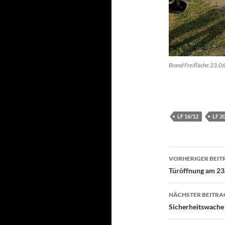
Brand Freifläche 23.0
LF 16/12
LF 2
Beitragsn
VORHERIGER BEIT
Türöffnung am 23
NÄCHSTER BEITRA
Sicherheitswache