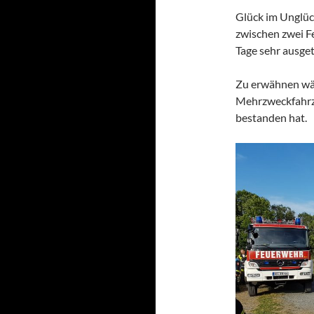
Glück im Unglüc
zwischen zwei F
Tage sehr ausge
Zu erwähnen wär
Mehrzweckfahrze
bestanden hat.