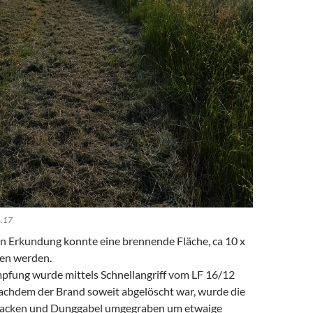
6.17
en Erkundung konnte eine brennende Fläche, ca 10 x
en werden.
fung wurde mittels Schnellangriff vom LF 16/12
achdem der Brand soweit abgelöscht war, wurde die
 Hacken und Dunggabel umgegraben um etwaige