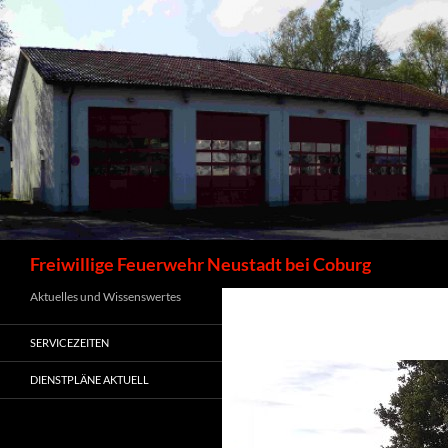
Zum
Inhalt
springen
Suchen
Freiwillige Feuerwehr Neustadt bei Coburg
Aktuelles und Wissenswertes
SERVICEZEITEN
DIENSTPLÄNE AKTUELL