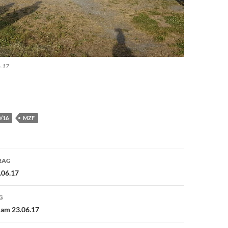
6.17
0/16
MZF
avigation
RAG
.06.17
G
 am 23.06.17