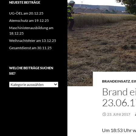
NEUESTE BEITRÄGE
UG-ÖEL am 20.12.25
Atemschutz am 19.12.25
Maschinistenausbildung am
18.12.25
Weihnachtsfeier am 13.12.25
Gesamtdienst am 30.11.25
WELCHE BEITRÄGE SUCHEN
SIE?
BRANDEINSATZ
,
EI
Welche
Brand e
Beiträge
suchen
23.06.1
Sie?
23. JUNI 2017
Um 18:53 Uhr w