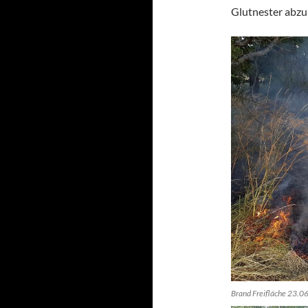
Glutnester abzu
Brand Freifläche 23.0