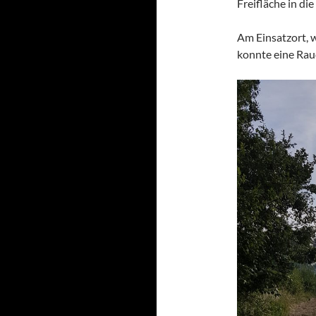
Freifläche in di
Am Einsatzort, w
konnte eine Ra