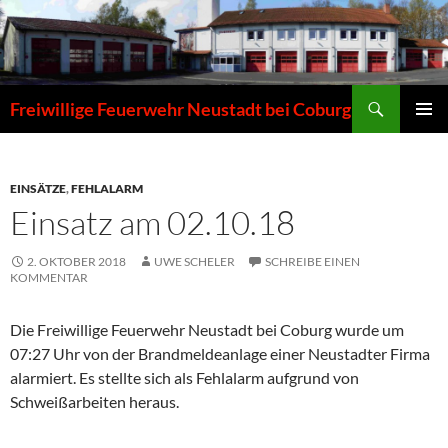
Zum
Inhalt
springen
Suchen
Freiwillige Feuerwehr Neustadt bei Coburg
PRIMÄR
MENÜ
EINSÄTZE
,
FEHLALARM
Einsatz am 02.10.18
2. OKTOBER 2018
UWE SCHELER
SCHREIBE EINEN
KOMMENTAR
Die Freiwillige Feuerwehr Neustadt bei Coburg wurde um
07:27 Uhr von der Brandmeldeanlage einer Neustadter Firma
alarmiert. Es stellte sich als Fehlalarm aufgrund von
Schweißarbeiten heraus.