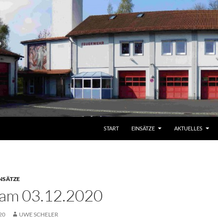
START
EINSÄTZE
AKTUELLES
NSÄTZE
 am 03.12.2020
20
UWE SCHELER