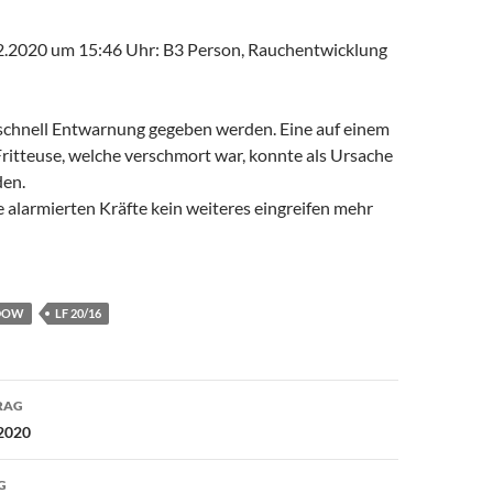
2.2020 um 15:46 Uhr: B3 Person, Rauchentwicklung
schnell Entwarnung gegeben werden. Eine auf einem
ritteuse, welche verschmort war, konnte als Ursache
den.
e alarmierten Kräfte kein weiteres eingreifen mehr
DOW
LF 20/16
avigation
RAG
.2020
G