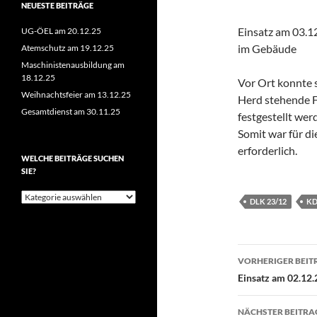
NEUESTE BEITRÄGE
Einsatz am 03.1
UG-ÖEL am 20.12.25
im Gebäude
Atemschutz am 19.12.25
Maschinistenausbildung am
18.12.25
Vor Ort konnte 
Weihnachtsfeier am 13.12.25
Herd stehende F
Gesamtdienst am 30.11.25
festgestellt wer
Somit war für di
erforderlich.
WELCHE BEITRÄGE SUCHEN
SIE?
Welche
DLK 23/12
K
Beiträge
suchen
Sie?
Beitragsn
VORHERIGER BEIT
Einsatz am 02.12
NÄCHSTER BEITRA