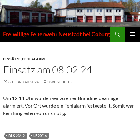
Zum
Inhalt
springen
Suchen
Freiwillige Feuerwehr Neustadt bei Coburg
PRIMÄR
MENÜ
EINSÄTZE
,
FEHLALARM
Einsatz am 08.02.24
8. FEBRUAR 2024
UWE SCHELER
Um 12:14 Uhr wurden wir zu einer Brandmeldeanlage
alarmiert. Vor Ort wurde ein Fehlalarm festgestellt. Somit war
kein Eingreifen von uns nötig.
DLK 23/12
LF 20/16