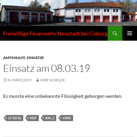
Zum
Inhalt
springen
Suchen
Freiwillige Feuerwehr Neustadt bei Coburg
PRIMÄR
MENÜ
AMTSHLILFE
,
EINSÄTZE
Einsatz am 08.03.19
8. MÄRZ 2019
UWE SCHELER
Es musste eine unbekannte Flüssigkeit geborgen werden.
LF 20/16
MZF
RW_2
VRW