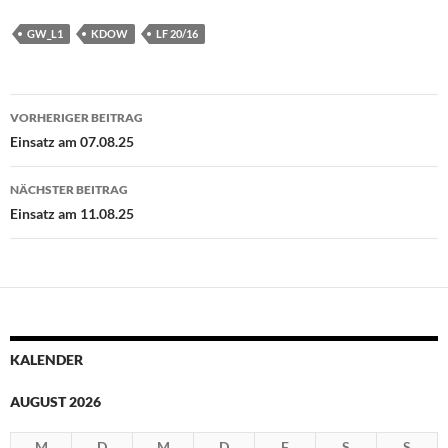
GW_L1
KDOW
LF 20/16
Beitragsnavigation
VORHERIGER BEITRAG
Einsatz am 07.08.25
NÄCHSTER BEITRAG
Einsatz am 11.08.25
KALENDER
AUGUST 2026
M
D
M
D
F
S
S