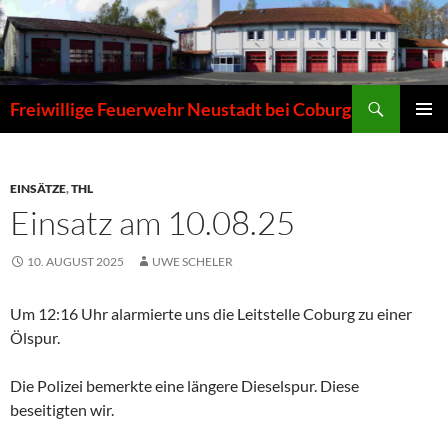
Zum
Inhalt
springen
Suchen
Freiwillige Feuerwehr Neustadt bei Coburg
PRIMÄR
MENÜ
EINSÄTZE
,
THL
Einsatz am 10.08.25
10. AUGUST 2025
UWE SCHELER
Um 12:16 Uhr alarmierte uns die Leitstelle Coburg zu einer
Ölspur.
Die Polizei bemerkte eine längere Dieselspur. Diese
beseitigten wir.