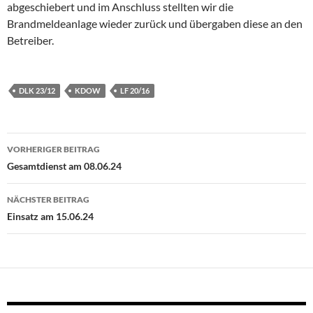
abgeschiebert und im Anschluss stellten wir die
Brandmeldeanlage wieder zurück und übergaben diese an den
Betreiber.
DLK 23/12
KDOW
LF 20/16
Beitragsnavigation
VORHERIGER BEITRAG
Gesamtdienst am 08.06.24
NÄCHSTER BEITRAG
Einsatz am 15.06.24