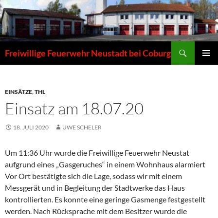
Zum
Inhalt
springen
Suchen
Freiwillige Feuerwehr Neustadt bei Coburg
PRIMÄR
MENÜ
EINSÄTZE
,
THL
Einsatz am 18.07.20
18. JULI 2020
UWE SCHELER
Um 11:36 Uhr wurde die Freiwillige Feuerwehr Neustat
aufgrund eines „Gasgeruches“ in einem Wohnhaus alarmiert
Vor Ort bestätigte sich die Lage, sodass wir mit einem
Messgerät und in Begleitung der Stadtwerke das Haus
kontrollierten. Es konnte eine geringe Gasmenge festgestellt
werden. Nach Rücksprache mit dem Besitzer wurde die