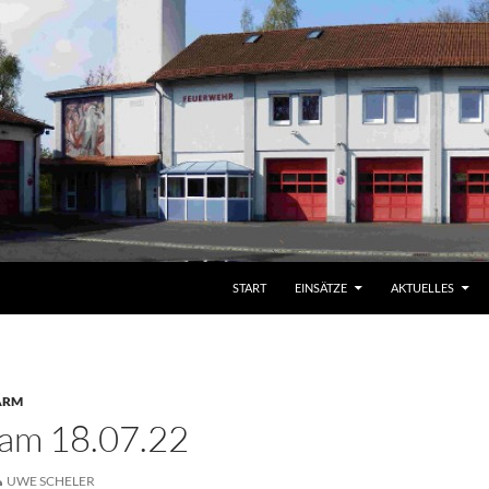
START
EINSÄTZE
AKTUELLES
ARM
 am 18.07.22
UWE SCHELER