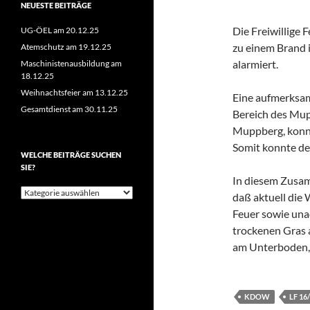
NEUESTE BEITRÄGE
Die Freiwillige
UG-ÖEL am 20.12.25
zu einem Brand 
Atemschutz am 19.12.25
alarmiert.
Maschinistenausbildung am
18.12.25
Weihnachtsfeier am 13.12.25
Eine aufmerksam
Gesamtdienst am 30.11.25
Bereich des Mup
Muppberg, konnt
Somit konnte de
WELCHE BEITRÄGE SUCHEN
SIE?
In diesem Zusa
Welche
daß aktuell die
Beiträge
Feuer sowie una
suchen
Sie?
trockenen Gras 
am Unterboden, 
KDOW
LF 16