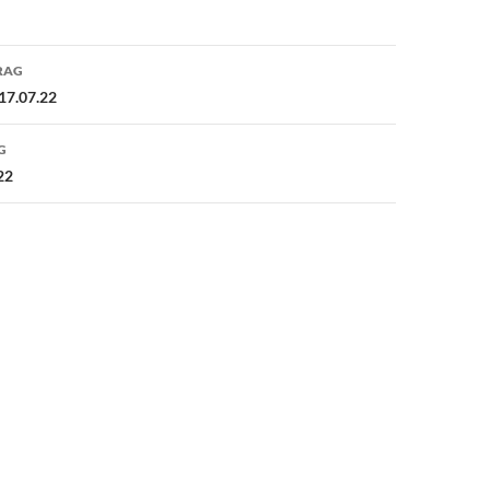
avigation
RAG
17.07.22
G
22