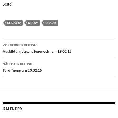
Seite.
DLK 23/12
KDOW
LF 20/16
Beitragsnavigation
VORHERIGER BEITRAG
Ausbildung Jugendfeuerwehr am 19.02.15
NÄCHSTER BEITRAG
Türöffnung am 20.02.15
KALENDER