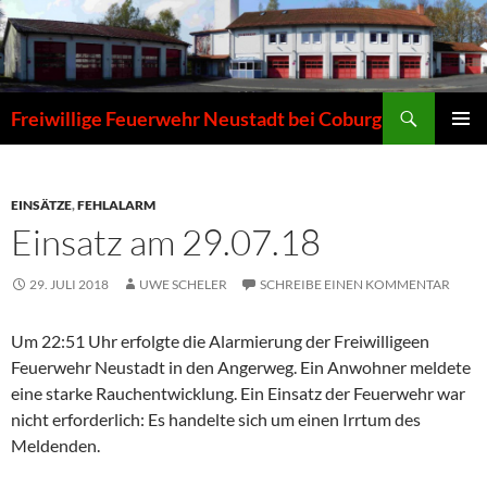
Zum
Inhalt
springen
Suchen
Freiwillige Feuerwehr Neustadt bei Coburg
PRIMÄR
MENÜ
EINSÄTZE
,
FEHLALARM
Einsatz am 29.07.18
29. JULI 2018
UWE SCHELER
SCHREIBE EINEN KOMMENTAR
Um 22:51 Uhr erfolgte die Alarmierung der Freiwilligeen
Feuerwehr Neustadt in den Angerweg. Ein Anwohner meldete
eine starke Rauchentwicklung. Ein Einsatz der Feuerwehr war
nicht erforderlich: Es handelte sich um einen Irrtum des
Meldenden.