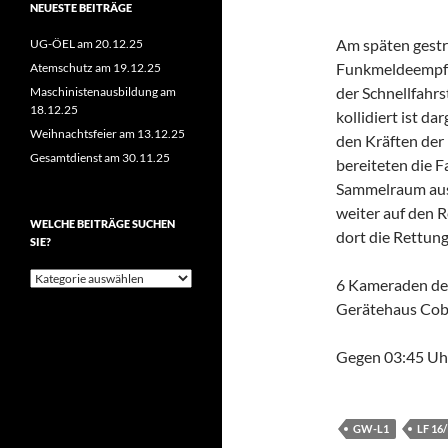
NEUESTE BEITRÄGE
Am späten gestr
UG-ÖEL am 20.12.25
Funkmeldeempfän
Atemschutz am 19.12.25
der Schnellfahr
Maschinistenausbildung am
18.12.25
kollidiert ist d
Weihnachtsfeier am 13.12.25
den Kräften der
Gesamtdienst am 30.11.25
bereiteten die F
Sammelraum au
weiter auf den 
WELCHE BEITRÄGE SUCHEN
dort die Rettun
SIE?
Welche
6 Kameraden der
Beiträge
Gerätehaus Cob
suchen
Sie?
Gegen 03:45 Uhr
GW-L1
LF 16