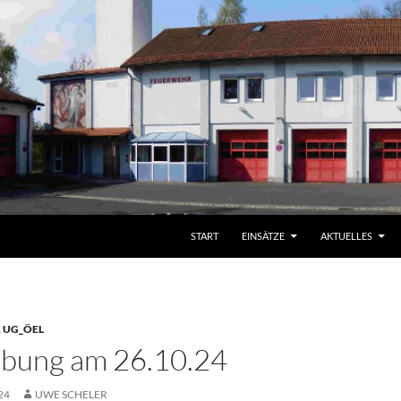
START
EINSÄTZE
AKTUELLES
,
UG_ÖEL
bung am 26.10.24
24
UWE SCHELER