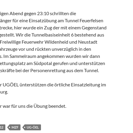
igen Abend gegen 23:10 schrillten die
ger für eine Einsatzübung am Tunnel Feuerfelsen
strecke, hier wurde ein Zug der mit einem Gegenstand
argestellt. Wir die Tunnelbasiseinheit 6 bestehend aus
 Freiwillige Feuerwehr Wildenheid und Neustadt
ahrzeuge vor und rückten unverzüglich in den
s. Im Sammelraum angekommen wurden wir dann
Rettungsplatz am Südpotal gerufen und unterstützen
gskräfte bei der Personenrettung aus dem Tunnel.
 UGÖEL ünterstützen die örtliche Einsatzleitung im
urg.
 war für uns die Übung beendet.
/12
MZF
UG-ÖEL