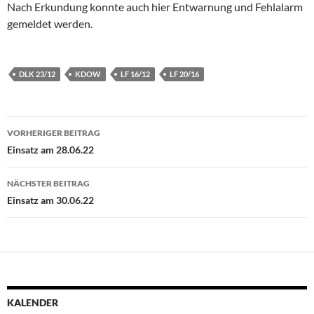
Nach Erkundung konnte auch hier Entwarnung und Fehlalarm
gemeldet werden.
DLK 23/12
KDOW
LF 16/12
LF 20/16
Beitragsnavigation
VORHERIGER BEITRAG
Einsatz am 28.06.22
NÄCHSTER BEITRAG
Einsatz am 30.06.22
KALENDER