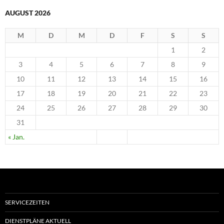
AUGUST 2026
M
D
M
D
F
S
S
1
2
3
4
5
6
7
8
9
10
11
12
13
14
15
16
17
18
19
20
21
22
23
24
25
26
27
28
29
30
31
« Jan.
SERVICEZEITEN
DIENSTPLÄNE AKTUELL