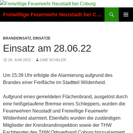
Zum
Inhalt
Suchen
Freiwillige Feuerwehr Neustadt bei Coburg
springen
PRIMÄR
MENÜ
BRANDEINSATZ
,
EINSÄTZE
Einsatz am 28.06.22
28. JUNI 2022
UWE SCHELER
Um 15:39 Uhr erfolgte die Alarmierung aufgrund des
Brandes einer Freifläche im Stadtteil Wildenheid.
Aufgrund eines gemeldeten Flächenbrand, ausgelöst durch
eine heißgelaufene Bremse eines Schleppers, wurden die
Feuerwehren Neustadt und Freiwillige Feuerwehr
Wildenheid alarmiert. Ebenfalls wurden die zuständigen
Mitglieder der Kreisbrandinspektion sowie der THW
Fachberater des THW Ortsverband Coburg hinzualarmiert.