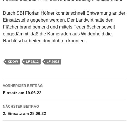
Durch SBI Florian Höfner konnte schnell Entwarnung an der
Einsatzstelle gegeben werden. Der Landwirt hatte den
Flächenbrand bemerkt und mittels Feuerlöscher soweit
eingedämmt, daß die Kameraden aus Wildenheid die
Nachlöscharbeiten durchführen konnten.
KDOW
LF 16/12
LF 20/16
Beitragsnavigation
VORHERIGER BEITRAG
Einsatz am 19.06.22
NÄCHSTER BEITRAG
2. Einsatz am 28.06.22