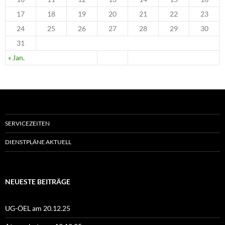
17
18
19
20
21
22
23
24
25
26
27
28
29
30
31
« Jan.
SERVICEZEITEN
DIENSTPLÄNE AKTUELL
NEUESTE BEITRÄGE
UG-ÖEL am 20.12.25