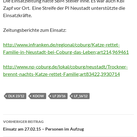
Die Einsatzleitung hatte SBM Steller inne. Es war auch KBI
Zapf vor Ort. Eine Streife der PI Neustadt unterstützte die
Einsatzkräfte.
Zeitungsberichte zum Einsatz:
http://www.infranken.de/regional/coburg/Katze-rettet-
Familie-in-Neustadt-bei-Coburg-das-Leben;art214,969461
http://www.np-coburg.de/lokal/coburg/neustadt/Trockner-
brennt-nachts-Katze-rettet-Familie;art83422,3930714
DLK 23/12
KDOW
LF 20/16
LF_16/12
Beitragsnavigation
VORHERIGER BEITRAG
Einsatz am 27.02.15 – Personen im Aufzug