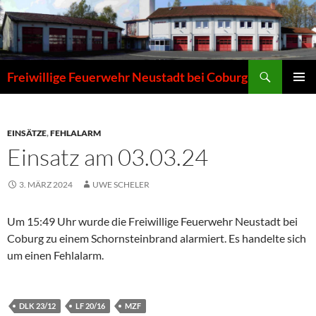
Zum
Inhalt
springen
Suchen
Freiwillige Feuerwehr Neustadt bei Coburg
PRIMÄR
MENÜ
EINSÄTZE
,
FEHLALARM
Einsatz am 03.03.24
3. MÄRZ 2024
UWE SCHELER
Um 15:49 Uhr wurde die Freiwillige Feuerwehr Neustadt bei
Coburg zu einem Schornsteinbrand alarmiert. Es handelte sich
um einen Fehlalarm.
DLK 23/12
LF 20/16
MZF