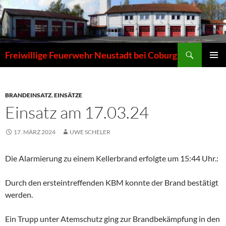
Zum
Inhalt
springen
Suchen
Freiwillige Feuerwehr Neustadt bei Coburg
PRIMÄR
MENÜ
BRANDEINSATZ
,
EINSÄTZE
Einsatz am 17.03.24
17. MÄRZ 2024
UWE SCHELER
Die Alarmierung zu einem Kellerbrand erfolgte um 15:44 Uhr.:
Durch den ersteintreffenden KBM konnte der Brand bestätigt
werden.
Ein Trupp unter Atemschutz ging zur Brandbekämpfung in den