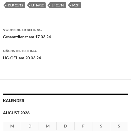
DLK 23/12
LF 16/12
LF 20/16
MZF
Beitragsnavigation
VORHERIGER BEITRAG
Gesamtdienst am 17.03.24
NÄCHSTER BEITRAG
UG-ÖEL am 20.03.24
KALENDER
AUGUST 2026
M
D
M
D
F
S
S