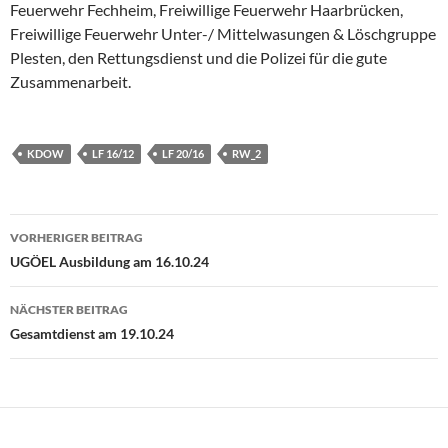
Feuerwehr Fechheim, Freiwillige Feuerwehr Haarbrücken,
Freiwillige Feuerwehr Unter-/ Mittelwasungen & Löschgruppe
Plesten, den Rettungsdienst und die Polizei für die gute
Zusammenarbeit.
KDOW
LF 16/12
LF 20/16
RW_2
Beitragsnavigation
VORHERIGER BEITRAG
UGÖEL Ausbildung am 16.10.24
NÄCHSTER BEITRAG
Gesamtdienst am 19.10.24