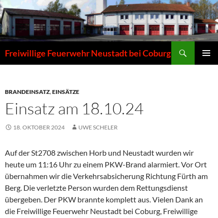
Zum
Inhalt
springen
Suchen
Freiwillige Feuerwehr Neustadt bei Coburg
PRIMÄR
MENÜ
BRANDEINSATZ
,
EINSÄTZE
Einsatz am 18.10.24
18. OKTOBER 2024
UWE SCHELER
Auf der St2708 zwischen Horb und Neustadt wurden wir
heute um 11:16 Uhr zu einem PKW-Brand alarmiert. Vor Ort
übernahmen wir die Verkehrsabsicherung Richtung Fürth am
Berg. Die verletzte Person wurden dem Rettungsdienst
übergeben. Der PKW brannte komplett aus. Vielen Dank an
die Freiwillige Feuerwehr Neustadt bei Coburg, Freiwillige