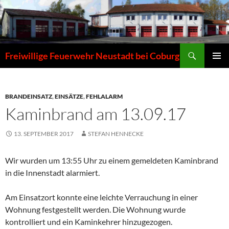
Zum
Inhalt
springen
Suchen
Freiwillige Feuerwehr Neustadt bei Coburg
PRIMÄR
MENÜ
BRANDEINSATZ
,
EINSÄTZE
,
FEHLALARM
Kaminbrand am 13.09.17
13. SEPTEMBER 2017
STEFAN HENNECKE
Wir wurden um 13:55 Uhr zu einem gemeldeten Kaminbrand
in die Innenstadt alarmiert.
Am Einsatzort konnte eine leichte Verrauchung in einer
Wohnung festgestellt werden. Die Wohnung wurde
kontrolliert und ein Kaminkehrer hinzugezogen.