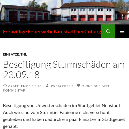
Zum
Inhalt
springen
Suchen
Freiwillige Feuerwehr Neustadt bei Coburg
PRIMÄR
MENÜ
EINSÄTZE
,
THL
Beseitigung Sturmschäden am
23.09.18
23. SEPTEMBER 2018
UWE SCHELER
SCHREIBE EINEN
KOMMENTAR
Beseitigung von Unwetterschäden im Stadtgebiet Neustadt.
Auch wir sind vom Sturmtief Fabienne nicht verschont
geblieben und haben dadurch ein paar Einsätze im Stadtgebiet
gehabt.