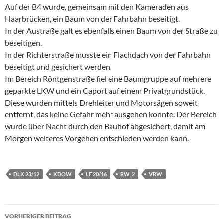
Auf der B4 wurde, gemeinsam mit den Kameraden aus
Haarbrücken, ein Baum von der Fahrbahn beseitigt.
In der Austraße galt es ebenfalls einen Baum von der Straße zu
beseitigen.
In der Richterstraße musste ein Flachdach von der Fahrbahn
beseitigt und gesichert werden.
Im Bereich Röntgenstraße fiel eine Baumgruppe auf mehrere
geparkte LKW und ein Caport auf einem Privatgrundstück.
Diese wurden mittels Drehleiter und Motorsägen soweit
entfernt, das keine Gefahr mehr ausgehen konnte. Der Bereich
wurde über Nacht durch den Bauhof abgesichert, damit am
Morgen weiteres Vorgehen entschieden werden kann.
DLK 23/12
KDOW
LF 20/16
RW_2
VRW
Beitragsnavigation
VORHERIGER BEITRAG