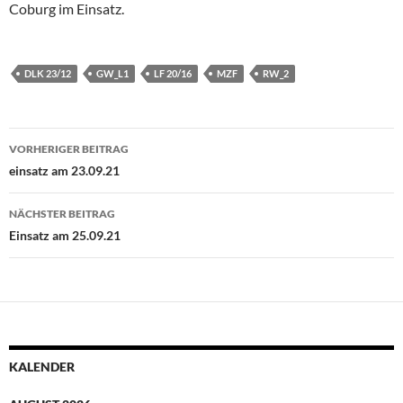
Coburg im Einsatz.
DLK 23/12
GW_L1
LF 20/16
MZF
RW_2
Beitragsnavigation
VORHERIGER BEITRAG
einsatz am 23.09.21
NÄCHSTER BEITRAG
Einsatz am 25.09.21
KALENDER