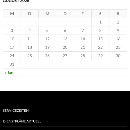
AUGUST 2026
M
D
M
D
F
S
S
1
2
3
4
5
6
7
8
9
10
11
12
13
14
15
16
17
18
19
20
21
22
23
24
25
26
27
28
29
30
31
« Jan.
SERVICEZEITEN
DIENSTPLÄNE AKTUELL