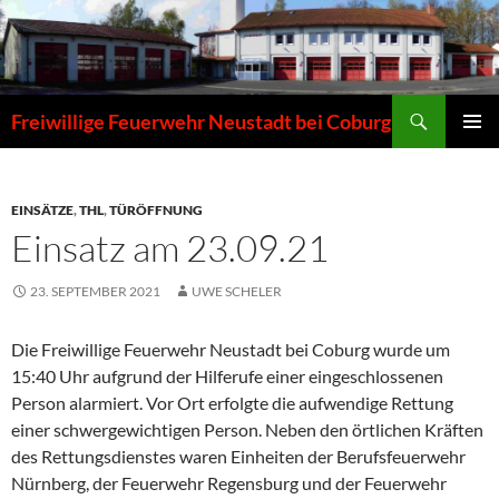
Zum
Inhalt
springen
Suchen
Freiwillige Feuerwehr Neustadt bei Coburg
PRIMÄR
MENÜ
EINSÄTZE
,
THL
,
TÜRÖFFNUNG
Einsatz am 23.09.21
23. SEPTEMBER 2021
UWE SCHELER
Die Freiwillige Feuerwehr Neustadt bei Coburg wurde um
15:40 Uhr aufgrund der Hilferufe einer eingeschlossenen
Person alarmiert. Vor Ort erfolgte die aufwendige Rettung
einer schwergewichtigen Person. Neben den örtlichen Kräften
des Rettungsdienstes waren Einheiten der Berufsfeuerwehr
Nürnberg, der Feuerwehr Regensburg und der Feuerwehr