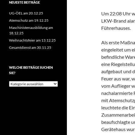
NEUESTE BEITRÄGE
Um 22:08 Uhr wu
UG-ÖEL am 20.12.25
LKW-Brand alarm
Atemschutz am 19.12.25
Führerhauses.
Maschinistenausbildung am
18.12.25
Weihnachtsfeier am 13.12.25
Als erste Maßna
Gesamtdienst am 30.11.25
eingeleitet um e
befindliche War
eine Riegelstell
WELCHE BEITRÄGE SUCHEN
aufgebaut und d
SIE?
Feuer aus war, 
Welche
vom Auflieger w
Beiträge
nachalarmierte 
suchen
Sie?
mit Atemschutz
leuchtete die Ein
Zusammenarbeit
beaufschlagte u
Gerätehaus wurd