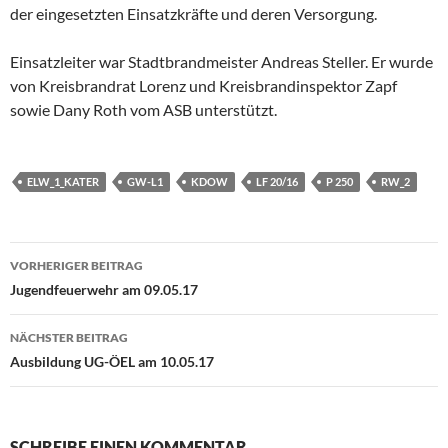
der eingesetzten Einsatzkräfte und deren Versorgung.
Einsatzleiter war Stadtbrandmeister Andreas Steller. Er wurde
von Kreisbrandrat Lorenz und Kreisbrandinspektor Zapf
sowie Dany Roth vom ASB unterstützt.
ELW_1_KATER
GW-L1
KDOW
LF 20/16
P 250
RW_2
Beitragsnavigation
VORHERIGER BEITRAG
Jugendfeuerwehr am 09.05.17
NÄCHSTER BEITRAG
Ausbildung UG-ÖEL am 10.05.17
SCHREIBE EINEN KOMMENTAR